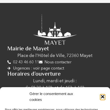
Mairie de Mayet
Place de l’Hôtel de Ville, 72360 Mayet
02 43 46 60 11
Nous contacter
Urgences : voir page contact
Horaires d’ouverture
Lundi, mardi et jeudi :
de 9h30 à 12h et de 15h à 18h
Gérer le consentement aux
Mercredi de 9h30 à 12h
cookies
Vendredi de 9h30 à 12h et de 15h à 17h
Samedi et dimanche : Fermé
Pour offrir les meilleures expériences, nous utilisons des technologies