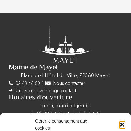
Mairie de Mayet
Place de l’Hôtel de Ville, 72360 Mayet
02 43 46 60 11
Nous contacter
Urgences : voir page contact
Horaires d’ouverture
Lundi, mardi et jeudi :
de 9h30 à 12h et de 15h à 18h
Gérer le consentement aux
Mercredi de 9h30 à 12h
cookies
Vendredi de 9h30 à 12h et de 15h à 17h