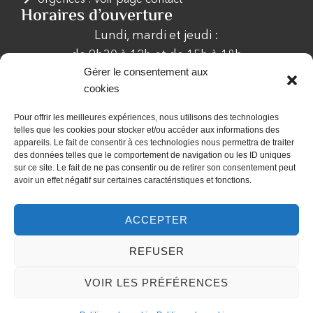
Horaires d’ouverture
Lundi, mardi et jeudi :
de 9h30 à 12h et de 15h à 18h
Gérer le consentement aux
Mercredi de 9h30 à 12h
cookies
Vendredi de 9h30 à 12h et de 15h à 17h
Samedi et dimanche : Fermé
Pour offrir les meilleures expériences, nous utilisons des technologies
telles que les cookies pour stocker et/ou accéder aux informations des
appareils. Le fait de consentir à ces technologies nous permettra de traiter
des données telles que le comportement de navigation ou les ID uniques
sur ce site. Le fait de ne pas consentir ou de retirer son consentement peut
avoir un effet négatif sur certaines caractéristiques et fonctions.
ACCEPTER
Mentions légales
REFUSER
Accessibilité
Politique de confidentialité
VOIR LES PRÉFÉRENCES
Plan du site
Propulsé par Utopia