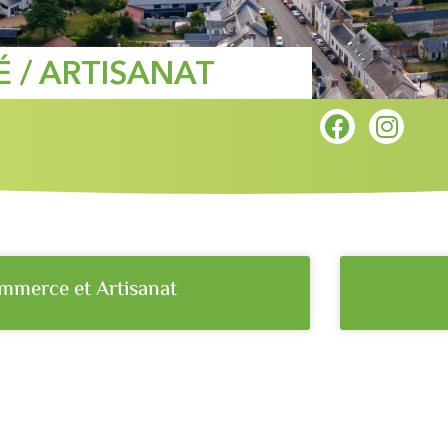
 / ARTISANAT
mmerce et Artisanat